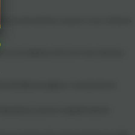
ห้รีลกลางกลายเป็น Wild ทั้งหมด และหมุนจนกว่าจะชนะรางวัลใหญ่ เป็น
 Rush เป็นเกมที่ตื่นเต้นและมีโอกาสทำกำไรสูงมากเมื่อเข้าสู่รอบ
ี้เป็นที่ชื่นชอบในหมู่ผู้ที่มองหา เว็บตรงสล็อต ที่จ่ายจริง
้เล่นรู้สึกสนุกและลุ้นไปกับการต่อสู้เพื่อชิงโบนัสก้อนโต