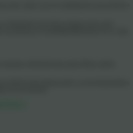
กตบอล NBA, เทนนิส, มวยสากล ไปจนถึงอีสปอร์ต (E-Sports) ที่กำลังมา
แบบการเดิมพันได้หลากหลาย ทั้งแบบแฮนดิแคป (HDP), สูง/ต่ำ
ีระบบถ่ายทอดสดเกมการแข่งขันให้คุณได้ลุ้นไปพร้อมๆ กับการวางเดิม
การถ่ายทอดสดจากสังเวียนจริงระดับมาตรฐาน ทั้งในประเทศไทย
(Meron) ฝั่งน้ำเงิน (Wala) หรือเสมอ (BDD) ระบบแทงไก่ชนออนไลน์ช่วย
ัดสินจากกรรมการสนามจริง
ตเว็บตรง