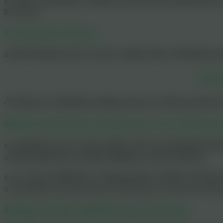
หากพูดถึงเกมสล็อตที่แตกง่ายที่สุด Sweet Bonanza ต้องติดอันดับแน่น
ถึง 100 เท่า
10. Ganesha Fortune
องค์พระพิฆเนศเทพแห่งความสำเร็จ เกมนี้มอบโชคลาภให้กับผู้เล่นผ่
อาณ
เว็บไซต์ของเราไม่ได้มีเพียงแค่สล็อตออนไลน์ แต่เราคือแพลตฟอร์มค
สัมผัสความหรูหราของ คาสิโนสด และ บาคาร่า (Baccara
หากคุณชื่นชอบบรรยากาศของคาสิโนระดับโลก คุณไม่ต้องบินไปไกลถึงล
จะได้พบกับดีลเลอร์สาวสวยมืออาชีพที่คอยแจกไพ่แบบเรียลไทม์
บาคาร่าเป็นเกมไพ่ที่ได้รับความนิยมสูงสุดเนื่องจากมีกติกาคล้ายป๊อก
จากค่ายดังอย่าง Sexy Baccarat, SA Gaming และ Evolution Gaming 
ตื่นเต้นทุกวินาทีกับ เดิมพันกีฬา (Sport Betting)