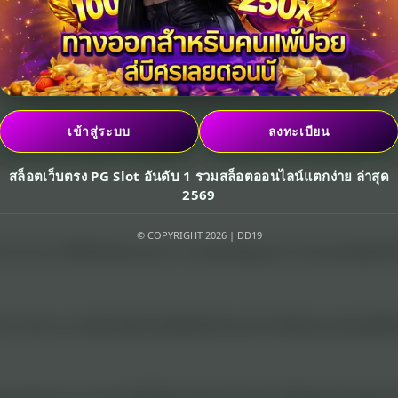
ือคำตอบ เกมนี้ไม่มีสัญลักษณ์ Scatter แต่มีฟีเจอร์สุ่มที่สามารถทำใ
เข้าสู่ระบบ
ลงทะเบียน
สัญลักษณ์ระเบิดในตำแหน่งเดิมซ้ำๆ จะเกิดตัวคูณสะสมในช่องนั้นๆ Sugar
สล็อตเว็บตรง PG Slot อันดับ 1 รวมสล็อตออนไลน์แตกง่าย ล่าสุด
2569
© COPYRIGHT 2026 | DD19
PG SLOT ที่มีโบนัสแตกบ่อย การสะสมตัวคูณผ่านการชนะต่อเนื่องทำให้เกมน
Roma มาพร้อมกับฟีเจอร์ฟันสิงโตในกรุงโรม ซึ่งเป็นเอกลักษณ์ที่ทำให้ผู