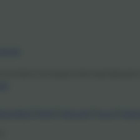
บ PG Slot เว็บแท้ระบบ API มาตรฐานสากล อัตราจ่ายสูง โบนัสแตกหนัก ฝ
คาสิโนสด
กีฬา
แข่งม้า
หวย
AT